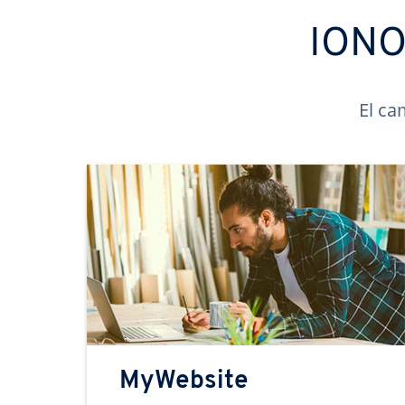
IONOS
El ca
MyWebsite