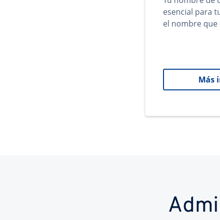
Tu nombre de d
esencial para 
el nombre que 
Más 
Admi